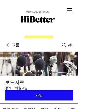
EN
그룹
보도자료
공개
·
회원 3명
가입