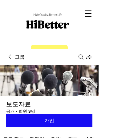
EN
그룹
보도자료
공개
·
회원 3명
가입