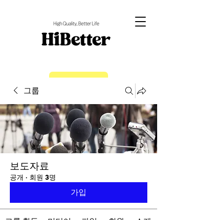
EN
그룹
보도자료
공개
·
회원 3명
가입