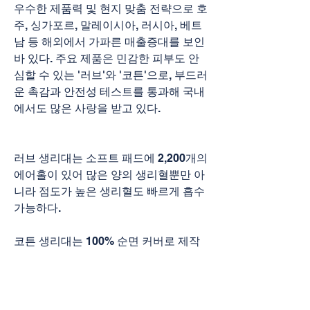
우수한 제품력 및 현지 맞춤 전략으로 호
주, 싱가포르, 말레이시아, 러시아, 베트
남 등 해외에서 가파른 매출증대를 보인 
바 있다. 주요 제품은 민감한 피부도 안
심할 수 있는 '러브'와 '코튼'으로, 부드러
운 촉감과 안전성 테스트를 통과해 국내
에서도 많은 사랑을 받고 있다.
러브 생리대는 소프트 패드에 2,200개의 
에어홀이 있어 많은 양의 생리혈뿐만 아
니라 점도가 높은 생리혈도 빠르게 흡수 
가능하다.
코튼 생리대는 100% 순면 커버로 제작
돼 피부 트러블 걱정 없이 사용 가능하
며, 고분자 흡수체(SAP)이 아닌 자연에
서 온 친자연 펄프 흡수를 사용해 화학 
성분에 예민한 여성들로부터 호평을 받