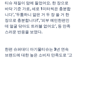
티슈 재질이 맘에 들었어요. 한 장으로 
바닥 기준 가로, 세로 1미터씩은 충분합
니다’, ‘두툼하니 얇은 거 두 장 쓸 거 한
장으로 충분합니다!’, ‘피부 예민한편인
데 얼굴 닦아도 트러블 없어요’, 등 만족
스러운 반응을 보였다.
한편 슈퍼대디 아기물티슈는 3년 연속 
브랜드에 대한 높은 소비자 만족도로 ‘고
객만족 우수 브랜드 대상’의 영예를 안으
며 온가족이 안심하고 사용할 수 있는 안
심물티슈임을 입증했다.
0
0
1
Write a comment...