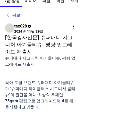
그룹 활동
미디어
파일
회원
소개
뒤로
tax028
tax028
2024년 11월 29일
[한국강사신문] 슈퍼대디 시그
니처 아기물티슈, 평량 업그레
이드 재출시
슈퍼대디 시그니처 아기물티슈, 평량 업
그레이드 재출시
육아 토탈 브랜드 슈퍼대디 아기물티슈
가 ‘슈퍼대디 하이클래스 시그니처 물티
슈’의 원단을 역대 최상의 두께인 
75gsm 평량으로 업그레이드해 4월 재
출시했다고 밝혔다.