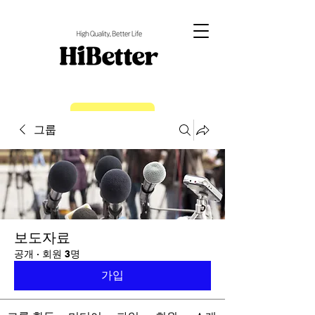
EN
그룹
보도자료
공개
·
회원 3명
가입