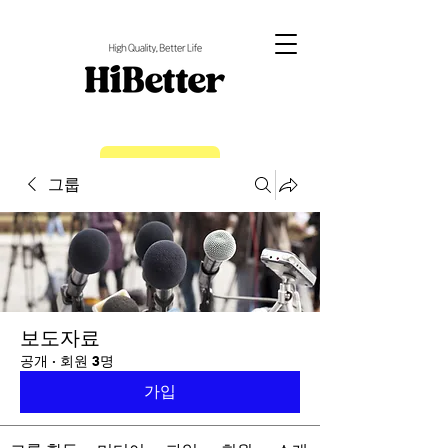
EN
그룹
보도자료
공개
·
회원 3명
가입