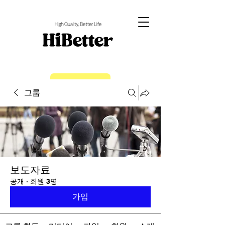
EN
그룹
보도자료
공개
·
회원 3명
가입