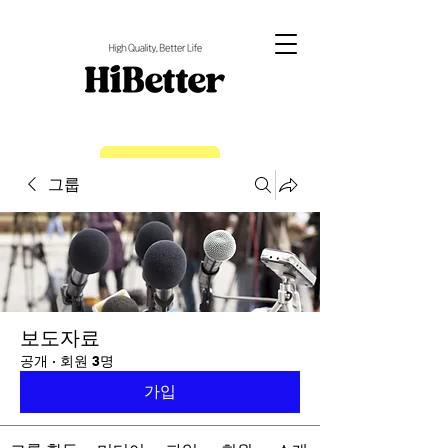
EN
그룹
보도자료
공개
·
회원 3명
가입