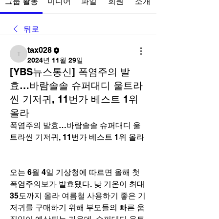
그룹 활동
미디어
파일
회원
소개
뒤로
tax028
tax028
2024년 11월 29일
[YBS뉴스통신] 폭염주의 발
효…바람솔솔 슈퍼대디 울트라
씬 기저귀, 11번가 베스트 1위
올라
폭염주의 발효…바람솔솔 슈퍼대디 울
트라씬 기저귀, 11번가 베스트 1위 올라
오는 6월 4일 기상청에 따르면 올해 첫 
폭염주의보가 발효됐다. 낮 기온이 최대 
35도까지 올라 여름철 사용하기 좋은 기
저귀를 구매하기 위해 부모들의 빠른 움