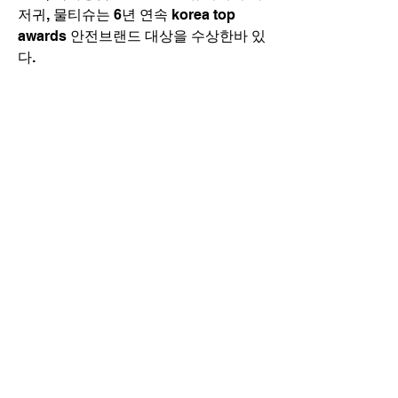
저귀, 물티슈는 6년 연속 korea top 
awards 안전브랜드 대상을 수상한바 있
다.
0
0
2
댓글을 입력하세요.
소개
그룹에 오신 것을 환영합니다. 다른 회원
과의 교류 및 업데이트 수신, 미디어 공
유 등의 활동을 시작하세요.
명
KV KOREA Admin
팔로우