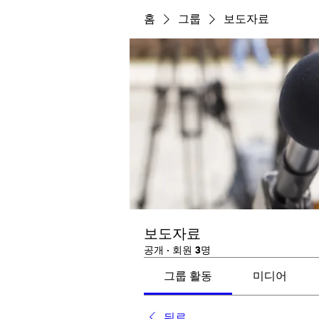
홈
그룹
보도자료
보도자료
공개
·
회원 3명
그룹 활동
미디어
뒤로