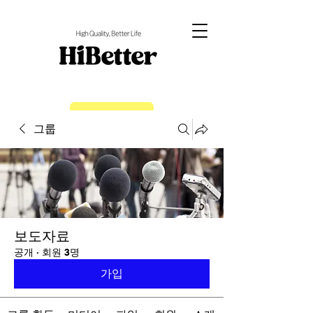
EN
그룹
보도자료
공개
·
회원 3명
가입